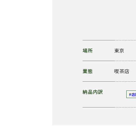
場所
東京
業態
喫茶店
納品内訳
#