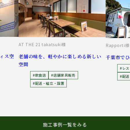
AT THE 21 takatsuki様
Rapporti様
ィス空
老舗の味を、軽やかに楽しめる新しい
千葉市で
空間
#レ
#飲食店
#店舗家具販売
#配
#配送・組立・設置
施工事例一覧をみる