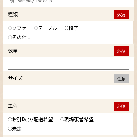
種類
必須
ソファ
テーブル
椅子
その他：
数量
必須
サイズ
任意
工程
必須
お引取り/配送希望
現場張替希望
未定